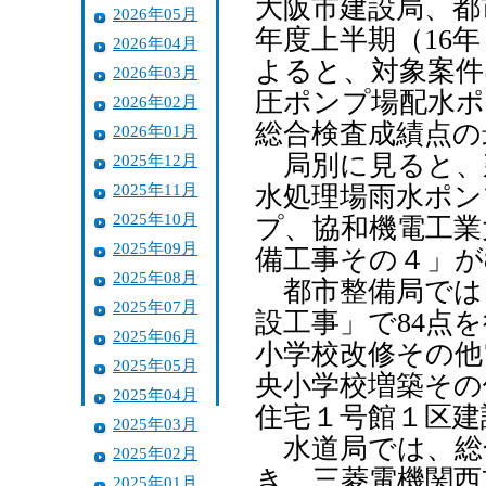
大阪市建設局、都
2026年05月
年度上半期（16
2026年04月
よると、対象案件
2026年03月
圧ポンプ場配水ポ
2026年02月
総合検査成績点の
2026年01月
局別に見ると、
2025年12月
2025年11月
水処理場雨水ポン
2025年10月
プ、協和機電工業
2025年09月
備工事その４」が
2025年08月
都市整備局では
2025年07月
設工事」で84点
2025年06月
小学校改修その他
2025年05月
央小学校増築その
2025年04月
住宅１号館１区建
2025年03月
水道局では、総
2025年02月
き、三菱電機関西
2025年01月