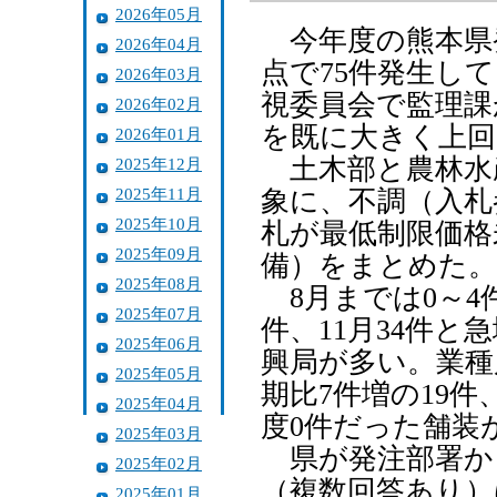
2026年05月
今年度の熊本県発
2026年04月
点で75件発生し
2026年03月
視委員会で監理課
2026年02月
を既に大きく上回
2026年01月
土木部と農林水産
2025年12月
2025年11月
象に、不調（入札
2025年10月
札が最低制限価格
2025年09月
備）をまとめた。
2025年08月
8月までは0～4件
2025年07月
件、11月34件
2025年06月
興局が多い。業種
2025年05月
期比7件増の19件
2025年04月
度0件だった舗装
2025年03月
県が発注部署か
2025年02月
（複数回答あり）
2025年01月