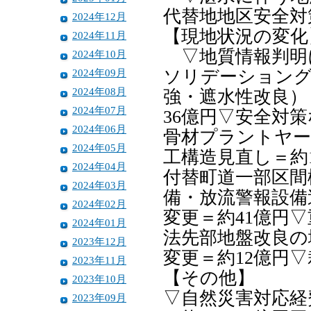
代替地地区安全対
2024年12月
【現地状況の変化
2024年11月
▽地質情報判明に
2024年10月
2024年09月
ソリデーショング
2024年08月
強・遮水性改良）
2024年07月
36億円▽安全対
2024年06月
骨材プラントヤー
2024年05月
工構造見直し＝約
2024年04月
付替町道一部区間
2024年03月
備・放流警報設備
2024年02月
変更＝約41億円
2024年01月
法先部地盤改良の
2023年12月
変更＝約12億円
2023年11月
【その他】
2023年10月
▽自然災害対応経
2023年09月