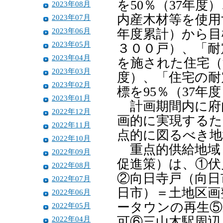
を50％（37年
2023年08月
内産木材等を使用
2023年07月
2023年06月
年度累計）から目
2023年05月
３００戸）、「耐
2023年04月
を施された住宅（
2023年03月
度）、「住宅の耐
2023年02月
標を95％（37年
2023年01月
計画期間内に府
2022年12月
画的に実現するた
2022年11月
点的に図るべき地
2022年10月
重点的供給地域
2022年09月
促進策）は、①伏
2022年08月
②向日寺戸（向日
2022年07月
日市）＝土地区画
2022年06月
ータウンの再生⑤
2022年05月
2022年04月
可⑥三山木駅周辺