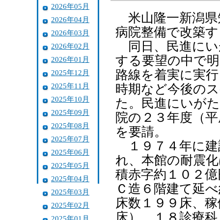
2026年05月
米山隆一新潟県
2026年04月
病院整備で改築す
2026年03月
同日、民進にい
2026年02月
する要望の中で明
2026年01月
路線を着実に実行
2025年12月
2025年11月
時期など今後のス
2025年10月
た。民進にいがた
2025年09月
院の２３年度（平
2025年08月
を要請。
2025年07月
１９７４年に建
2025年06月
れ、本館の耐震化
2025年05月
積赤字約１０２億
2025年04月
Ｃ造６階建て延べ
2025年03月
床数１９９床、稼
2025年02月
床）。１８診療科
2025年01月