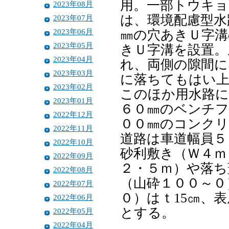
用。一部トウキ
2023年08月
は、環境配慮型水
2023年07月
2023年06月
㎜の穴あきＵ字溝
2023年05月
きＵ字溝を設置。
2023年04月
れ、両側の隙間に
2023年03月
に落ちてもはい
2023年02月
このほか用水路に
2023年01月
６０㎜のベンチフ
2022年12月
００㎜のコンクリ
2022年11月
道路は車道幅員５
2022年10月
砂利敷き（Ｗ４ｍ
2022年09月
２・５ｍ）や落ち
2022年08月
（山砕１００～０
2022年07月
０）はｔ15㎝、
2022年06月
とする。
2022年05月
2022年04月