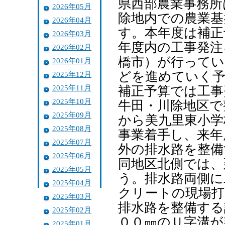
県西部農業事務所
2026年05月
除地内での農業基
2026年04月
す。本年度は補正
2026年03月
年度内の工事発注
2026年02月
橋市）が行ってい
2026年01月
どを進めていく予
2025年12月
2025年11月
補正予算では工事
2025年10月
牛田・川除地区で
2025年09月
から美九里東小学
2025年08月
事業着手し、来年
2025年07月
外の排水路を整備
2025年06月
同地区北側では、
2025年05月
う。排水路両側に
2025年04月
クリートの現場打
2025年03月
排水路を整備する
2025年02月
００㎜のＵ字溝が
2025年01月