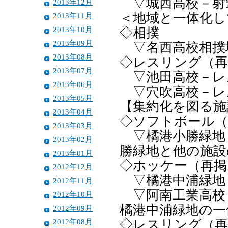
▽城西高校－射
2013年12月
＜地域と一体化し
2013年11月
2013年10月
◇相撲
2013年09月
▽名西高校相撲
2013年08月
◇レスリング（再
2013年07月
▽池田高校－レ
2013年06月
▽穴吹高校－レ
2013年05月
【集約化を図る施
2013年04月
◇ソフトボール（
2013年03月
▽橘港小勝緑地
2013年02月
勝緑地と他の施設
2013年01月
◇ホッケー（再掲
2012年12月
▽橘港中浦緑地
2012年11月
▽阿南工業高校
2012年10月
橘港中浦緑地の一
2012年09月
2012年08月
◇レスリング（再