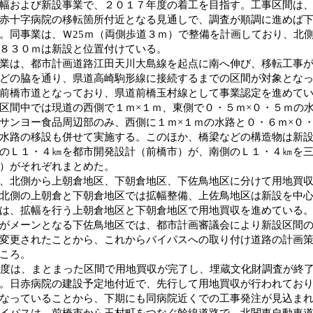
幅および新設事業で、２０１７年度の着工を目指す。工事区間は
赤十字病院の移転箇所付近となる見通しで、調査が順調に進めば
。同事業は、Ｗ25ｍ（両側歩道３ｍ）で整備を計画しており、北
８３０ｍは新設と位置付けている。
業は、都市計画道路江田天川大島線を起点に南へ伸び、移転工事
どの脇を通り、県道高崎駒形線に接続するまでの区間が対象とな
前橋市道となっており、県道前橋玉村線として事業認定を進めて
区間中では現道の西側で１ｍ×１ｍ、東側で０・５ｍ×０・５ｍの
サンヨー食品周辺部のみ、西側に１ｍ×１ｍの水路と０・６ｍ×０
水路の移設も併せて実施する。このほか、橋梁などの構造物は新設
のＬ１・４㎞を都市開発設計（前橋市）が、南側のＬ１・４㎞を
）がそれぞれまとめた。
、北側から上朝倉地区、下朝倉地区、下佐鳥地区に分けて用地買
北側の上朝倉と下朝倉地区では拡幅整備、上佐鳥地区は新設を中心
は、拡幅を行う上朝倉地区と下朝倉地区で用地買収を進めている
がメーンとなる下佐鳥地区では、都市計画審議会により新設区間
変更されたことから、これからバイパスへの取り付け道路の計画
ころ。
年度は、まとまった区間で用地買収が完了し、埋蔵文化財調査が終
。日赤病院の建設予定地付近で、先行して用地買収が行われてお
なっていることから、下期にも同病院近くでの工事発注が見込ま
イパスは、前橋市から玉村町をつなぐ幹線道路で、北関東自動車