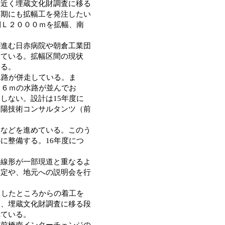
、近く埋蔵文化財調査に移る
下期にも拡幅工を発注したい
側Ｌ２０００ｍを拡幅、南
が進む日赤病院や朝倉工業団
っている。拡幅区間の現状
いる。
水路が併走している。ま
・６ｍの水路が並んでお
しない。設計は15年度に
三陽技術コンサルタンツ（前
収などを進めている。このう
に整備する。16年度につ
。
の線形が一部現道と重なるよ
策定や、地元への説明会を行
了したところからの着工を
り、埋蔵文化財調査に移る段
れている。
道前橋南インターチェンジの