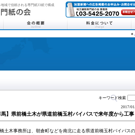
地域で信頼される専門紙33紙で構成
キーワード検索
2017/01
群馬】県前橋土木が県道前橋玉村バイパスで来年度から工事
橋土木事務所は、朝倉町などを南北に走る県道前橋玉村バイパス