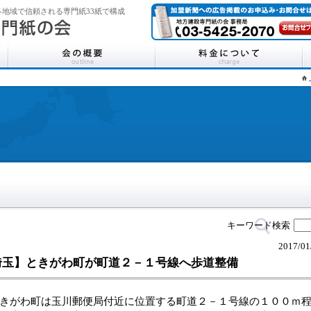
地域で信頼される専門紙33紙で構成
キーワード検索
2017/01
埼玉】ときがわ町が町道２－１号線へ歩道整備
がわ町は玉川郵便局付近に位置する町道２－１号線の１００ｍ程