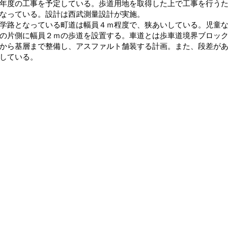
年度の工事を予定している。歩道用地を取得した上で工事を行う
なっている。設計は西武測量設計が実施。
路となっている町道は幅員４ｍ程度で、狭あいしている。児童な
の片側に幅員２ｍの歩道を設置する。車道とは歩車道境界ブロッ
から基層まで整備し、アスファルト舗装する計画。また、段差が
している。