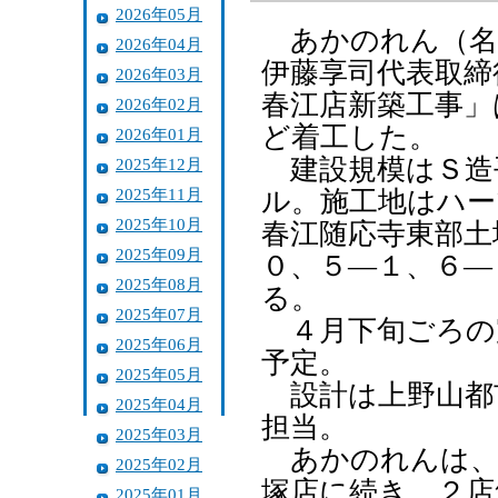
2026年05月
あかのれん（名
2026年04月
伊藤享司代表取締
2026年03月
春江店新築工事」
2026年02月
ど着工した。
2026年01月
建設規模はＳ造
2025年12月
2025年11月
ル。施工地はハー
2025年10月
春江随応寺東部土
2025年09月
０、５―１、６―
2025年08月
る。
2025年07月
４月下旬ごろの
2025年06月
予定。
2025年05月
設計は上野山都
2025年04月
担当。
2025年03月
あかのれんは、
2025年02月
塚店に続き、２店
2025年01月