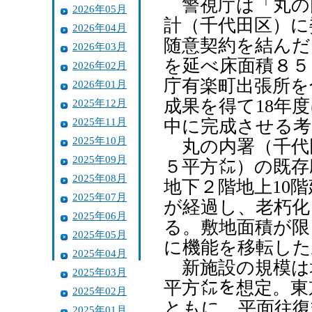
警視庁は「丸の
2026年05月
計（千代田区）に
2026年04月
随意契約を結んだ
2026年03月
を延べ床面積８５
2026年02月
庁有楽町出張所を
2026年01月
成果を得て18年
2025年12月
2025年11月
中に完成させる考
2025年10月
丸の内署（千代
2025年09月
５平方㍍）の既存
2025年08月
地下２階地上10
2025年07月
が経過し、老朽化
2025年06月
る。敷地面積が限
2025年05月
に機能を移転した
2025年04月
新施設の規模は地
2025年03月
平方㍍を想定。東
2025年02月
ともに、平面往復
2025年01月