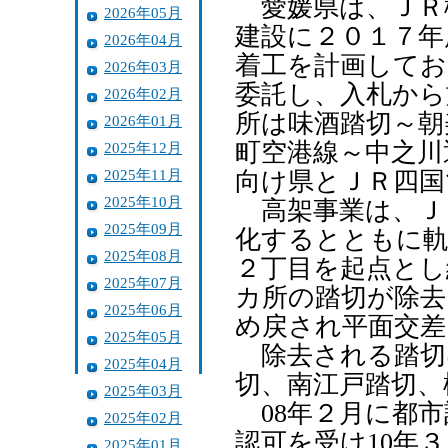
愛媛県は、ＪＲ
2026年05月
建設に２０１７年
2026年04月
着工を計画してお
2026年03月
委託し、入札から
2026年02月
所は味酒踏切～朝
2026年01月
町空港線～中之川
2025年12月
2025年11月
向け県とＪＲ四国
2025年10月
高架事業は、Ｊ
2025年09月
化するとともに軌
2025年08月
２丁目を起点とし
2025年07月
カ所の踏切が除去
2025年06月
め戻され平面交差
2025年05月
除去される踏切
2025年04月
切、南江戸踏切、
2025年03月
08年２月に都市
2025年02月
認可を受け10年
2025年01月