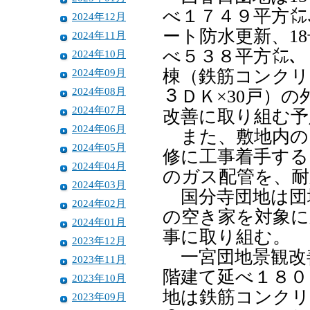
べ１７４９平方㍍
2024年12月
ート防水更新、1
2024年11月
べ５３８平方㍍、
2024年10月
2024年09月
棟（鉄筋コンクリ
2024年08月
３ＤＫ×30戸）
2024年07月
改善に取り組む予
2024年06月
また、敷地内の
2024年05月
修に工事着手する
2024年04月
のガス配管を、耐
2024年03月
国分寺団地は団
2024年02月
の空き家を対象に
2024年01月
事に取り組む。
2023年12月
一宮団地景観改
2023年11月
階建て延べ１８０
2023年10月
地は鉄筋コンクリ
2023年09月