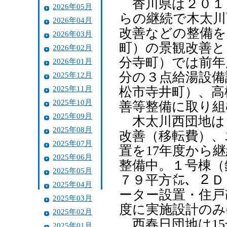
香川県は２０１
2026年05月
らの継続で木太川
2026年04月
改善などの整備を
2026年03月
町）の景観改善と
2026年02月
分寺町）では前年
2026年01月
分の３点給湯設備
2025年12月
2025年11月
松市寺井町）、高
2025年10月
善等整備に取り組
2025年09月
木太川西団地は
2025年08月
改善（移転費）、
2025年07月
置を17年度から
2025年06月
整備中。１号棟（
2025年05月
７９平方㍍、２Ｄ
2025年04月
ーター設置・住戸
2025年03月
度に実施設計のみ
2025年02月
西春日団地は15
2025年01月