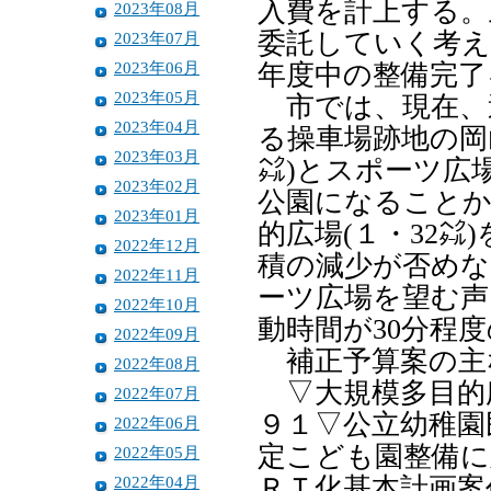
入費を計上する。
2023年08月
委託していく考え
2023年07月
2023年06月
年度中の整備完了
2023年05月
市では、現在、
2023年04月
る操車場跡地の岡
2023年03月
㌶)とスポーツ広場
2023年02月
公園になることか
2023年01月
的広場(１・32
2022年12月
積の減少が否めな
2022年11月
ーツ広場を望む声
2022年10月
動時間が30分程
2022年09月
補正予算案の主
2022年08月
▽大規模多目的
2022年07月
９１▽公立幼稚園
2022年06月
定こども園整備に
2022年05月
2022年04月
ＲＴ化基本計画案