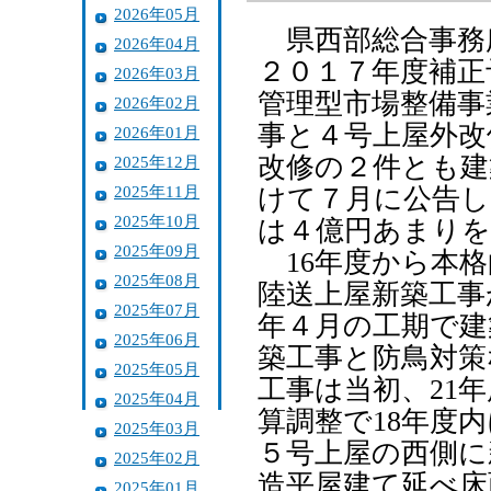
2026年05月
県西部総合事務
2026年04月
２０１７年度補正
2026年03月
管理型市場整備事
2026年02月
事と４号上屋外改
2026年01月
改修の２件とも建
2025年12月
2025年11月
けて７月に公告し
2025年10月
は４億円あまりを
2025年09月
16年度から本格
2025年08月
陸送上屋新築工事
2025年07月
年４月の工期で建
2025年06月
築工事と防鳥対策
2025年05月
工事は当初、21
2025年04月
算調整で18年度
2025年03月
５号上屋の西側に
2025年02月
造平屋建て延べ床
2025年01月