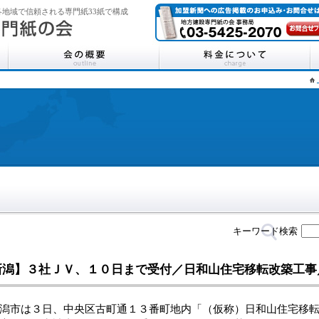
地域で信頼される専門紙33紙で構成
キーワード検索
新潟】３社ＪＶ、１０日まで受付／日和山住宅移転改築工
市は３日、中央区古町通１３番町地内「（仮称）日和山住宅移転