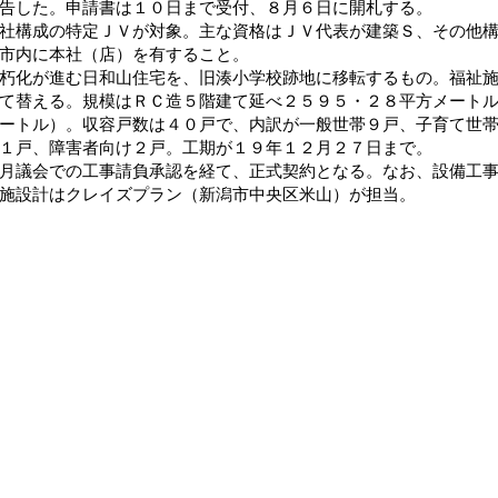
告した。申請書は１０日まで受付、８月６日に開札する。
構成の特定ＪＶが対象。主な資格はＪＶ代表が建築Ｓ、その他構
市内に本社（店）を有すること。
化が進む日和山住宅を、旧湊小学校跡地に移転するもの。福祉施
て替える。規模はＲＣ造５階建て延べ２５９５・２８平方メート
ートル）。収容戸数は４０戸で、内訳が一般世帯９戸、子育て世
１戸、障害者向け２戸。工期が１９年１２月２７日まで。
議会での工事請負承認を経て、正式契約となる。なお、設備工事
施設計はクレイズプラン（新潟市中央区米山）が担当。