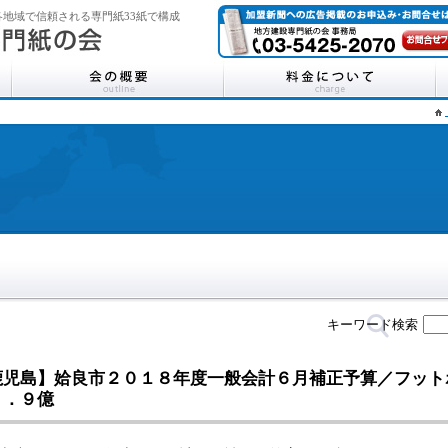
地域で信頼される専門紙33紙で構成
キーワード検索
鹿児島】姶良市２０１８年度一般会計６月補正予算／フット
６．９億