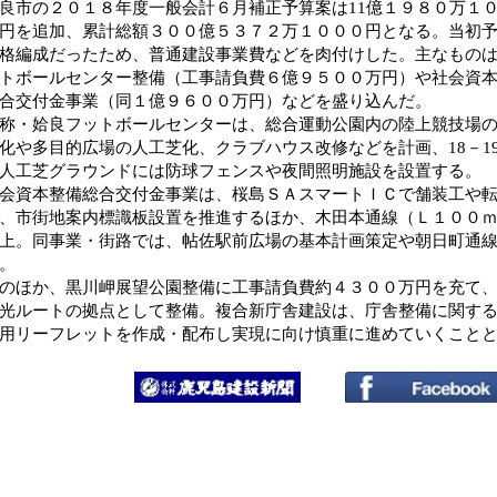
市の２０１８年度一般会計６月補正予算案は11億１９８０万１
円を追加、累計総額３００億５３７２万１０００円となる。当初
格編成だったため、普通建設事業費などを肉付けした。主なもの
トボールセンター整備（工事請負費６億９５００万円）や社会資
合交付金事業（同１億９６００万円）などを盛り込んだ。
・姶良フットボールセンターは、総合運動公園内の陸上競技場
化や多目的広場の人工芝化、クラブハウス改修などを計画、18－1
人工芝グラウンドには防球フェンスや夜間照明施設を設置する。
資本整備総合交付金事業は、桜島ＳＡスマートＩＣで舗装工や転
、市街地案内標識板設置を推進するほか、木田本通線（Ｌ１００
上。同事業・街路では、帖佐駅前広場の基本計画策定や朝日町通
。
ほか、黒川岬展望公園整備に工事請負費約４３００万円を充て、
光ルートの拠点として整備。複合新庁舎建設は、庁舎整備に関す
用リーフレットを作成・配布し実現に向け慎重に進めていくこと