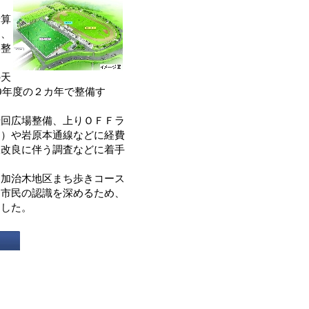
０
予算
は、
本整
の天
9年度の２カ年で整備す
回広場整備、上りＯＦＦラ
ｍ）や岩原本通線などに経費
線改良に伴う調査などに着手
加治木地区まち歩きコース
る市民の認識を深めるため、
とした。