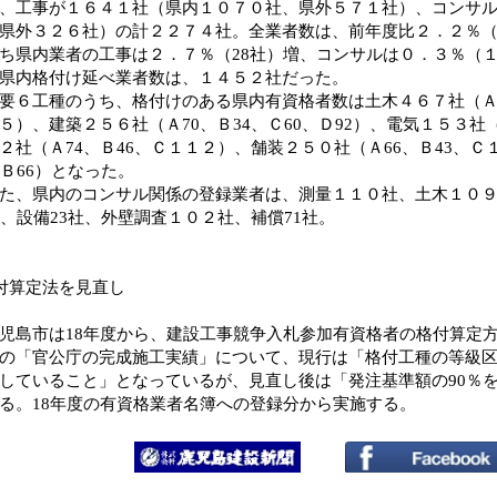
、工事が１６４１社（県内１０７０社、県外５７１社）、コンサ
県外３２６社）の計２２７４社。全業者数は、前年度比２．２％（
ち県内業者の工事は２．７％（28社）増、コンサルは０．３％（
県内格付け延べ業者数は、１４５２社だった。
６工種のうち、格付けのある県内有資格者数は土木４６７社（Ａ１
５）、建築２５６社（Ａ70、Ｂ34、Ｃ60、Ｄ92）、電気１５３社（
２社（Ａ74、Ｂ46、Ｃ１１２）、舗装２５０社（Ａ66、Ｂ43、Ｃ
、Ｂ66）となった。
、県内のコンサル関係の登録業者は、測量１１０社、土木１０９
社、設備23社、外壁調査１０２社、補償71社。
付算定法を見直し
島市は18年度から、建設工事競争入札参加有資格者の格付算定
の「官公庁の完成施工実績」について、現行は「格付工種の等級
していること」となっているが、見直し後は「発注基準額の90％
る。18年度の有資格業者名簿への登録分から実施する。