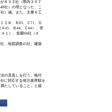
ルが６３３社（県内３０７
48社）の増となった。こ
１社）減。また、主要６工
２８、Ｂ83、Ｃ71、Ｄ
Ａ45、Ｂ44、Ｃ64）、管
１４１）、造園94社（Ａ
社、地質調査45社、建築
方法の見直しを行う。格付
区分に対応する発注基準額を
を満たしていること」と緩