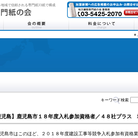
地域で信頼される専門紙33紙で構成
キーワード検索
鹿児島】鹿児島市１８年度入札参加資格者／４８社プラス 
島市はこのほど、２０１８年度建設工事等競争入札参加有資格業