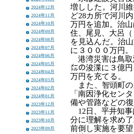
増しした。河川維
2024年12月
ど28カ所で河川
2024年11月
万円を追加。治山
2024年10月
2024年09月
住、尾見、大呂（
2024年08月
を見込んだ。治山
2024年07月
に３０００万円。
2024年06月
港湾災害は鳥取
2024年05月
㍍の浚渫に３億円
2024年04月
万円を充てる。
2024年03月
また、智頭町の
2024年02月
「南因浄化センタ
2024年01月
備や管路などの復
2023年12月
12日、平井知事
2023年11月
分に理解を求め了
2023年10月
前倒し実施を要望
2023年09月