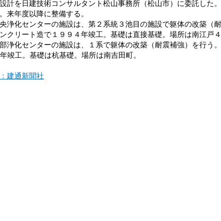
設計を日建技術コンサルタント松山事務所（松山市）に委託した
。来年度以降に整備する。
浄化センターの施設は、第２系統３池目の施設で躯体の改築（耐
ンクリート造で１９９４年竣工。基礎は直接基礎。場所は南江戸
浄化センターの施設は、１系で躯体の改築（耐震補強）を行う。
5年竣工。基礎は杭基礎。場所は南吉田町。
：建通新聞社