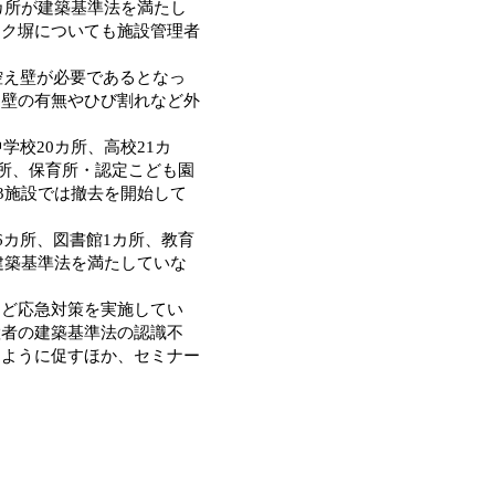
カ所が建築基準法を満たし
ック塀についても施設管理者
控え壁が必要であるとなっ
え壁の有無やひび割れなど外
学校20カ所、高校21カ
カ所、保育所・認定こども園
3施設では撤去を開始して
6カ所、図書館1カ所、教育
建築基準法を満たしていな
ど応急対策を実施してい
置者の建築基準法の認識不
るように促すほか、セミナー