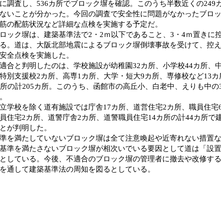
に調査し、536カ所でブロック塀を確認。このうち半数近くの249
ないことが分かった。今回の調査で安全性に問題がなかったブロ
筋の配筋状況など詳細な点検を実施する予定だ。
ック塀は、建築基準法で2・2ｍ以下であること、3・4ｍ置きに
る。道は、大阪北部地震によるブロック塀倒壊事故を受けて、控
安全点検を実施した。
合と判明したのは、学校施設が幼稚園32カ所、小学校44カ所、中
特別支援校2カ所、高専1カ所、大学・短大9カ所、専修校など13
カ所の計205カ所。このうち、函館市の高丘小、白老中、えりも中の
。
学校を除く道有施設では庁舎17カ所、道営住宅2カ所、職員住宅
員住宅2カ所、道警庁舎2カ所、道警職員住宅14カ所の計44カ所で
とが判明した。
を満たしていないブロック塀は全て注意喚起や近寄れない措置な
基準を満たさないブロック塀が相次いでいる要因として道は「設
としている。今後、不適合のブロック塀の管理者に撤去や改修す
を通して建築基準法の周知を図るとしている。