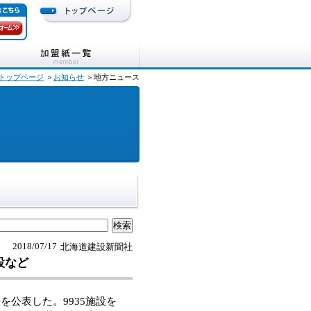
トップページ
＞
お知らせ
＞地方ニュース
2018/07/17
北海道建設新聞社
設など
公表した。9935施設を