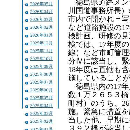
徳島県道路メン
2026年05月
川国道事務所長）
2026年04月
市内で開かれ＝写
2026年03月
など道路施設の1
2026年02月
検計画、研修の見
2026年01月
検では、17年度
2025年12月
2025年11月
線）など市町管理
2025年10月
分Ⅳに該当し、緊
2025年09月
18年度は直轄も
2025年08月
施していること
2025年07月
徳島県内の17年
2025年06月
数１万２６５３橋
2025年05月
町村）のうち、2
2025年04月
施。緊急に措置を
2025年03月
当した他、早期に
2025年02月
３９２橋が該当し
2025年01月