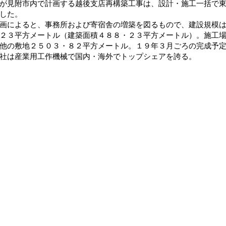
が見附市内で計画する越後支店再構築工事は、設計・施工一括で
した。
によると、事務所および寄宿舎の増築を図るもので、建設規模は
２３平方メートル（建築面積４８８・２３平方メートル）。施工
他の敷地２５０３・８２平方メートル。１９年３月ごろの完成予
社は産業用工作機械で国内・海外でトップシェアを誇る。