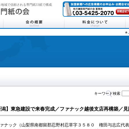
地域で信頼される専門紙33紙で構成
キーワード検索
新潟】東急建設で来春完成／ファナック越後支店再構築／
ナック（山梨県南都留郡忍野村忍草字３５８０ 権田与志広代表