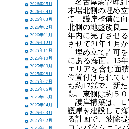
名古屋港管理組
2026年05月
木場北側の埋め立
2026年04月
て、護岸整備に向
2026年03月
北側の地盤改良工
2026年02月
年内に完了させる
2026年01月
させて21年１月
2025年12月
2025年11月
埋め立て許可を
2025年10月
にある海面。15
2025年09月
エリアを含む面積
2025年08月
位置付けられてい
2025年07月
ち約17㌶で、新
2025年06月
㍍、東側は約５０
2025年05月
護岸構築は、Ｌ
2025年04月
護岸を建設して海
2025年03月
る計画で、波除堤
2025年02月
コンパクションパ
2025年01月