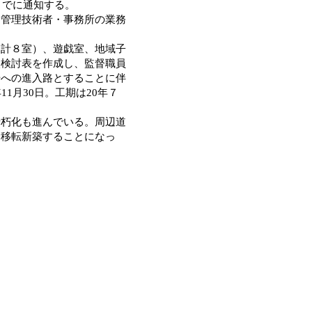
までに通知する。
管理技術者・事務所の業務
計８室）、遊戯室、地域子
較検討表を作成し、監督職員
場への進入路とすることに伴
1月30日。工期は20年７
朽化も進んでいる。周辺道
し移転新築することになっ