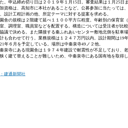
た。申込締め切り日は２０１９年１月15日。審査結果は１月25日
資格は、高知市に本社があることなど。公募参加に当たっては、
、設計工程計画の他、所定テーマに対する提案を求める。
舎の規模は２階建て延べ１１００平方㍍程度。年齢別の保育室（
室、調理室、職員室などを配置する。構造については受注者が比
協議で決める。また隣接する秦ふれあいセンター敷地北側を駐車
計も合わせて行う。業務規模は１２４７万円以内。設計期間は19年1
21年６月を予定している。場所は中秦泉寺49ノ２他。
泉寺にある現園舎は１９７４年建設で耐震性が不足しており、老
狭く建て替えることが難しいため、中秦泉寺にある国有地を取得
：建通新聞社