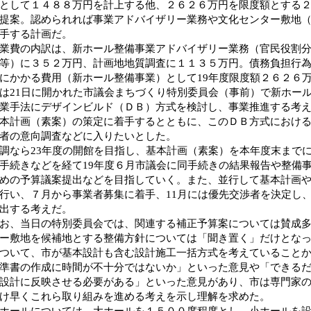
として１４８８万円を計上する他、２６２６万円を限度額とする
提案。認められれば事業アドバイザリー業務や文化センター敷地
手する計画だ。
費の内訳は、新ホール整備事業アドバイザリー業務（官民役割分
等）に３５２万円、計画地地質調査に１１３５万円。債務負担行
にかかる費用（新ホール整備事業）として19年度限度額２６２６
21日に開かれた市議会まちづくり特別委員会（事前）で新ホー
業手法にデザインビルド（ＤＢ）方式を検討し、事業推進する考
本計画（素案）の策定に着手するとともに、このＤＢ方式におけ
者の意向調査などに入りたいとした。
なら23年度の開館を目指し、基本計画（素案）を本年度末まで
手続きなどを経て19年度６月市議会に同手続きの結果報告や整備
めの予算議案提出などを目指していく。また、並行して基本計画
行い、７月から事業者募集に着手、11月には優先交渉者を決定し、
出する考えだ。
、当日の特別委員会では、関連する補正予算案については賛成多
ー敷地を候補地とする整備方針については「聞き置く」だけとな
ついて、市が基本設計も含む設計施工一括方式を考えていること
準書の作成に時間が不十分ではないか」といった意見や「できる
設計に反映させる必要がある」といった意見があり、市は専門家
け早くこれら取り組みを進める考えを示し理解を求めた。
ールについては、大ホールを１５００席程度とし、小ホールを設