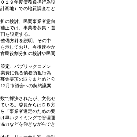
２０１９年度債務負担行為設
（計画地）での地質調査など
担の検討、民間事業者意向
為補正では、事業者募集・選
万円を設定する。
ル整備方針を説明。その中
えを示しており、今後速やか
る官民役割分担の検討や民間
に策定、パブリックコメン
事業費に係る債務負担行為
や募集要項の取りまとめと公
12月市議会への契約議案
数で採決されたが、文化セ
っている。委員からはＤＢ方
から「事業者選定のための要
だけ早いタイミングで管理運
の協力などを仰ぎながらでき
けず、リハーサル室、活動