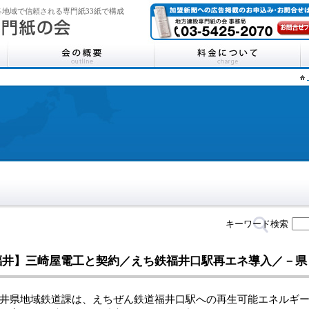
地域で信頼される専門紙33紙で構成
キーワード検索
福井】三崎屋電工と契約／えち鉄福井口駅再エネ導入／－
県地域鉄道課は、えちぜん鉄道福井口駅への再生可能エネルギー