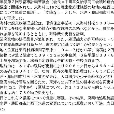
度第２回県都市計画審議会（会長＝中川喜久治県商工会議所連合
議室で開催された。東海村における廃棄物処理施設の敷地の位置
について慎重に審議し、「支障なし」とした。水戸・勝田都市計
おり可決した。
村の廃棄物処理施設は、環境保全事業㈱（東海村村松１０３３―
では多様な廃棄物への対応や既存施設の老朽化などから、敷地を
れき類を追加するとともに、破砕機の更新を計画。
廃棄物の処理品目が追加され、また、処理能力が許可時の１・５
て建築基準法第51条ただし書の規定に基づく許可が必要となった
の位置は東海村須和間字部原１１９４―７ほか16筆。面積は２
物はＷ造２階建て１３９・１２㎡の事務所、Ｓ造平屋５３３・８
上屋を増築する。稼働予定時間は午前８時～午後５時まで。
能力は、木くずの破砕が更新により２０８ｔ／日から４５８・４
の破砕は８０４ｔ／日。なお、既存の堆肥化処理は10・６ｔ／日
・勝田都市計画下水道の変更は、人口減少や少子高齢化などの社
整備や維持管理を図るため、東海村公共下水道の排水区域を変更
的には、汚水を行う区域について、約１７３０haから約１４０ha
雨水は約１７３０haで変更なし。
はこれら２議案について慎重に審議。その結果、廃棄物処理施設
水戸・勝田都市計画下水道の変更については原案どおり可決。当
た。