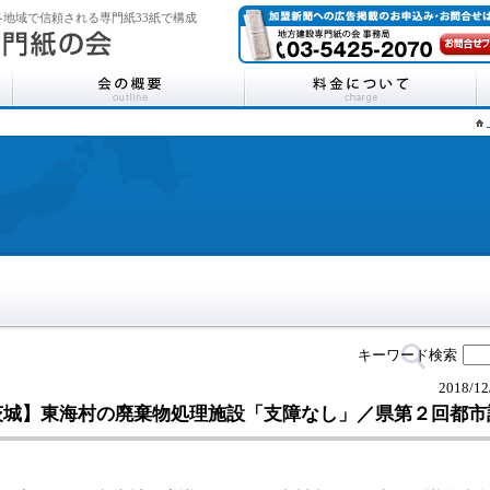
地域で信頼される専門紙33紙で構成
キーワード検索
2018/12
茨城】東海村の廃棄物処理施設「支障なし」／県第２回都市