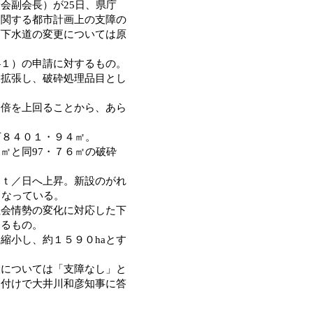
会副会長）が25日、県庁
に関する都市計画上の支障の
画下水道の変更については原
１）の申請に対するもの。
拡張し、破砕処理品目とし
倍を上回ることから、あら
。
万８４０１・９４㎡。
㎡と同97・７６㎡の破砕
ｔ／日へ上昇。新設のがれ
となっている。
会情勢の変化に対応した下
するもの。
縮小し、約１５９０haとす
については「支障なし」と
日付けで大井川和彦知事に答