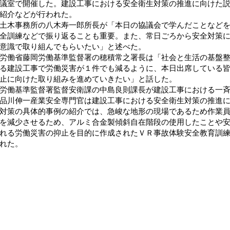
議室で開催した。建設工事における安全衛生対策の推進に向けた
紹介などが行われた。
土木事務所の八木寿一郎所長が「本日の協議会で学んだことなど
全訓練などで振り返ることも重要。また、常日ごろから安全対策
意識で取り組んでもらいたい」と述べた。
労働省藤岡労働基準監督署の穂積常之署長は「社会と生活の基盤
る建設工事で労働災害が１件でも減るように、本日出席している
止に向けた取り組みを進めていきたい」と話した。
労働基準監督署監督安衛課の中島良則課長が建設工事における一
品川伸一産業安全専門官は建設工事における安全衛生対策の推進
対策の具体的事例の紹介では、急峻な地形の現場であるため作業
を減少させるため、アルミ合金製傾斜自在階段の使用したことや
れる労働災害の抑止を目的に作成されたＶＲ事故体験安全教育訓
れた。