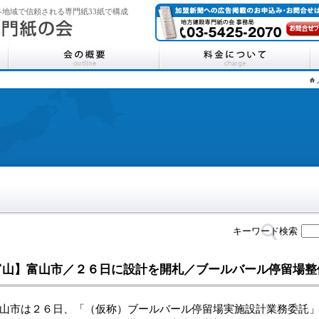
地域で信頼される専門紙33紙で構成
キーワード検索
富山】富山市／２６日に設計を開札／ブールバール停留場
市は２６日、「（仮称）ブールバール停留場実施設計業務委託」