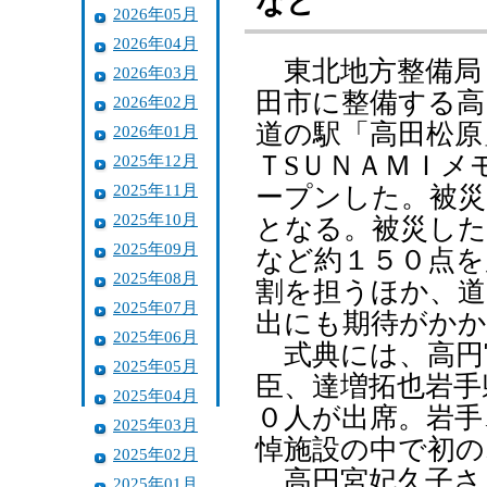
など
2026年05月
2026年04月
東北地方整備局
2026年03月
田市に整備する高
2026年02月
道の駅「高田松原
2026年01月
ＴSＵＮＡＭＩメ
2025年12月
2025年11月
ープンした。被災
2025年10月
となる。被災した
2025年09月
など約１５０点を
2025年08月
割を担うほか、
2025年07月
出にも期待がかか
2025年06月
式典には、高円
2025年05月
臣、達増拓也岩手
2025年04月
０人が出席。岩手
2025年03月
悼施設の中で初
2025年02月
高円宮妃久子さ
2025年01月