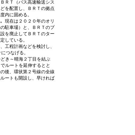
にＢＲＴ（バス高速輸送シス
などを配置し、ＢＲＴの拠点
年度内に固める。
。現在は２０２０年のオリ
用の駐車場）と、ＢＲＴのプ
施設を廃止してＢＲＴのター
想定している。
、工程計画などを検討し、
計につなげる。
勝どき～晴海２丁目を結ぶ
までルートを延伸するとと
その後、環状第２号線の全線
のルートも開設し、早ければ