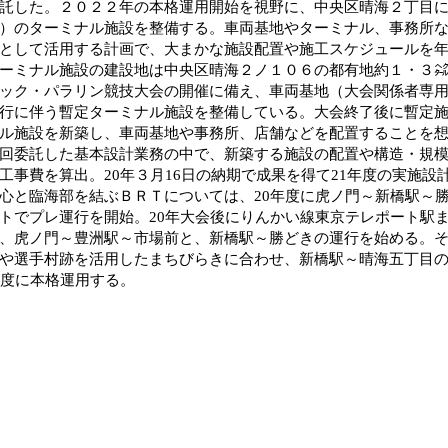
託した。２０２２年の本格運用開始を視野に、中央区晴海２丁目
）のターミナル施設を整備する。車両基地やターミナル、事務所
として活用する計画で、大まかな施設配置や施工スケジュールを
ミナル施設の建設地は中央区晴海２ノ１０６の都有地約１・３㌶
ック・パラリン競技大会の開催に備え、車両基地（大会関係者専
行に伴う暫定ターミナル施設を整備している。大会終了後に暫定
ル施設を新築し、車両基地や事務所、店舗などを配置することを
委託した基本設計業務の中で、新築する施設の配置や構造・規模
工事費を算出。20年３月16日の納期で成果を得て21年度の実施設
と臨海部を結ぶＢＲＴについては、20年度に虎ノ門～新橋駅～
トでプレ運行を開始。20年大会後にりんかい線東京テレポート駅
、虎ノ門～豊洲駅～市場前と、新橋駅～勝どきの運行を始める。
や選手村跡を活用したまちびらきに合わせ、新橋駅～晴海五丁目
年度に本格運用する。