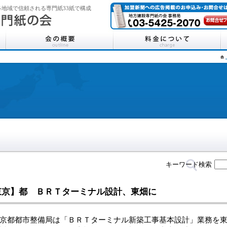
地域で信頼される専門紙33紙で構成
キーワード検索
東京】都 ＢＲＴターミナル設計、東畑に
都都市整備局は「ＢＲＴターミナル新築工事基本設計」業務を東