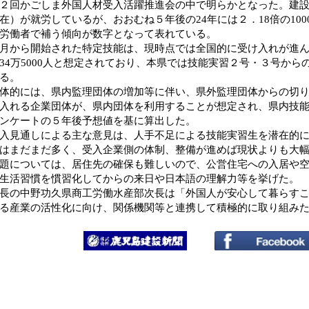
２回かごしま外国人材受入活躍推進会の中で明らかとなった。建設業で
在）が就労しているが、おおむね５年後の24年には２．18倍の10
労働者で補う傾向が数字となって表れている。
から開始された特定技能は、現時点では全国的に受け入れが進ん
34万5000人と想定されており、本県では技能実習２号・３号から
る。
的には、県内監理団体の増加等に伴い、県外監理団体からの切り
入れる企業団体が、県内団体を利用することが想定され、県内技
ンケートの５年後予想値を基に算出した。
見通しによる主な意見は、人手不足による技能実習生を潜在的に
はまだまだ多く、受入企業側の体制、整備が進めば現状よりも大
については、居住先の確保も難しいので、公営住宅への入居や空
生活習慣を慣習化してからの来日や日本語の理解力等を挙げた。
の中野功久県商工労働水産部次長は「外国人が安心して暮らすこ
る産業の活性化に向け、関係機関等と連携して積極的に取り組み