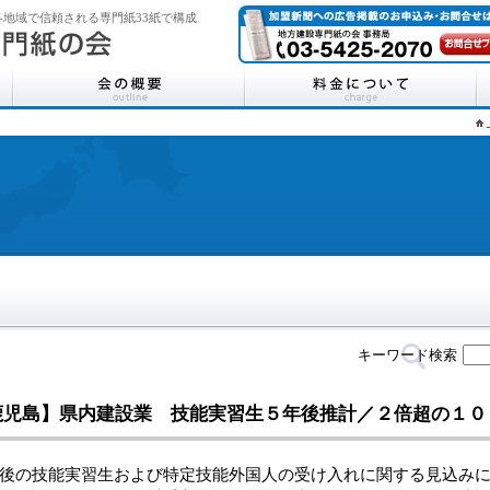
地域で信頼される専門紙33紙で構成
キーワード検索
鹿児島】県内建設業 技能実習生５年後推計／２倍超の１０
の技能実習生および特定技能外国人の受け入れに関する見込みに