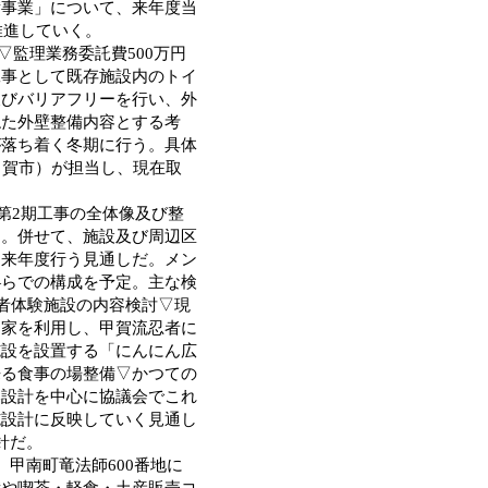
備事業」について、来年度当
推進していく。
▽監理業務委託費500万円
工事として既存施設内のトイ
及びバリアフリーを行い、外
ねた外壁整備内容とする考
が落ち着く冬期に行う。具体
甲賀市）が担当し、現在取
第2期工事の全体像及び整
定。併せて、施設及び周辺区
も来年度行う見通しだ。メン
―らでの構成を予定。主な検
忍者体験施設の内容検討▽現
民家を利用し、甲賀流忍者に
施設を設置する「にんにん広
来る食事の場整備▽かつての
本設計を中心に協議会でこれ
施設計に反映していく見通し
針だ。
甲南町竜法師600番地に
備や喫茶・軽食・土産販売コ