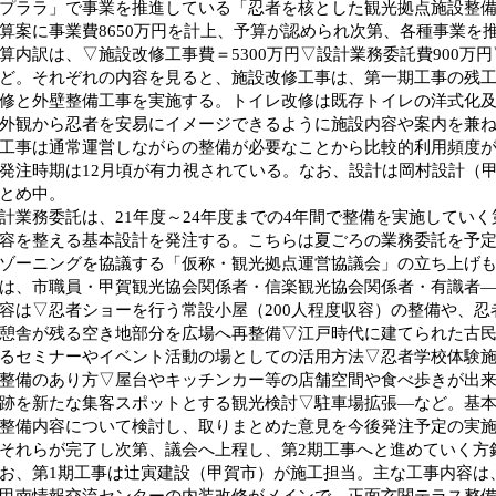
プララ」で事業を推進している「忍者を核とした観光拠点施設整
算案に事業費8650万円を計上、予算が認められ次第、各種事業を
内訳は、▽施設改修工事費＝5300万円▽設計業務委託費900万円
ど。それぞれの内容を見ると、施設改修工事は、第一期工事の残
修と外壁整備工事を実施する。トイレ改修は既存トイレの洋式化
外観から忍者を安易にイメージできるように施設内容や案内を兼
工事は通常運営しながらの整備が必要なことから比較的利用頻度
発注時期は12月頃が有力視されている。なお、設計は岡村設計（
とめ中。
業務委託は、21年度～24年度までの4年間で整備を実施していく
容を整える基本設計を発注する。こちらは夏ごろの業務委託を予
ゾーニングを協議する「仮称・観光拠点運営協議会」の立ち上げ
は、市職員・甲賀観光協会関係者・信楽観光協会関係者・有識者
容は▽忍者ショーを行う常設小屋（200人程度収容）の整備や、
憩舎が残る空き地部分を広場へ再整備▽江戸時代に建てられた古
るセミナーやイベント活動の場としての活用方法▽忍者学校体験
整備のあり方▽屋台やキッチンカー等の店舗空間や食べ歩きが出
跡を新たな集客スポットとする観光検討▽駐車場拡張―など。基
整備内容について検討し、取りまとめた意見を今後発注予定の実
それらが完了し次第、議会へ上程し、第2期工事へと進めていく方
、第1期工事は辻寅建設（甲賀市）が施工担当。主な工事内容は、
甲南情報交流センターの内装改修がメインで、正面玄関テラス整