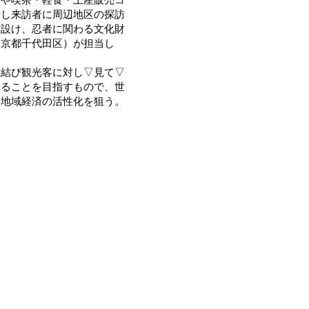
備し来訪者に周辺地区の探訪
を設け、忍者に関わる文化財
東京都千代田区）が担当し
結び観光客に対し▽見て▽
てることを目指すもので、世
、地域経済の活性化を狙う。