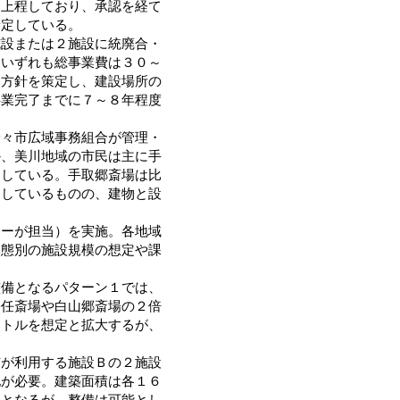
に上程しており、承認を経て
予定している。
設または２施設に統廃合・
、いずれも総事業費は３０～
本方針を策定し、建設場所の
事業完了までに７～８年程度
々市広域事務組合が管理・
か、美川地域の市民は主に手
用している。手取郷斎場は比
はしているものの、建物と設
ーが担当）を実施。各地域
形態別の施設規模の想定や課
備となるパターン１では、
松任斎場や白山郷斎場の２倍
ートルを想定と拡大するが、
が利用する施設Ｂの２施設
地が必要。建築面積は各１６
狭となるが、整備は可能とし