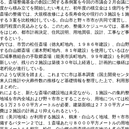
る。斎場整備基金の創設に関する条例案を今回の市議会２月会議
度から積み立てを開始したい考えだ。初年度の積立金は１億円を
場の整備では、大規模改修による長寿命化や現行の３施設を１施
する３案を比較検討している。白山市と野々市市が共同で運営し
億円程度の見込みとなる。このため、整備スケジュールでは、基
をはじめ、都市計画決定、住民説明、用地買収、設計、工事など
するという。
では、市営の松任斎場（徳丸町地内、１９８６年建設）、白山野
する白山郷斎場（瀬木野町地内、８１年建設）を使用しているほ
広域事務組合の手取郷斎場（能美市浜町地内、９９年建設）を利
新しいが、残りの２施設は築後３０年以上経過し、計画的に修繕
老朽化が進行している。
ような状況を踏まえ、これまでに市は基本調査（国土開発センタ
来人口推計や火葬件数の推移など基礎情報を整理した上で、利用
まとめた。
によると、新たな斎場の建設地は未定ながら、１施設への集約整
地域を市内全域および野々市市とすることから、用地については
る１万２５００平方メートルが必要。建築面積は２７３０平方メ
費は２施設の計画より抑えられるという。
（美川地域）が利用する施設Ａ、鶴来・白山ろく地域、野々市市
備するパターン２では、１斎場あたり８０００平方メートルの用
平方メートルを想定。松任、白山郷の両斎場の現在地でも多少手