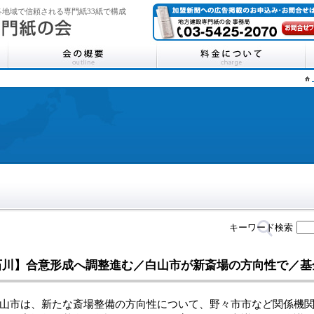
地域で信頼される専門紙33紙で構成
キーワード検索
石川】合意形成へ調整進む／白山市が新斎場の方向性で／
市は、新たな斎場整備の方向性について、野々市市など関係機関