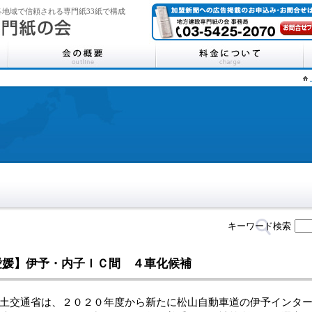
地域で信頼される専門紙33紙で構成
キーワード検索
愛媛】伊予・内子ＩＣ間 ４車化候補
交通省は、２０２０年度から新たに松山自動車道の伊予インター