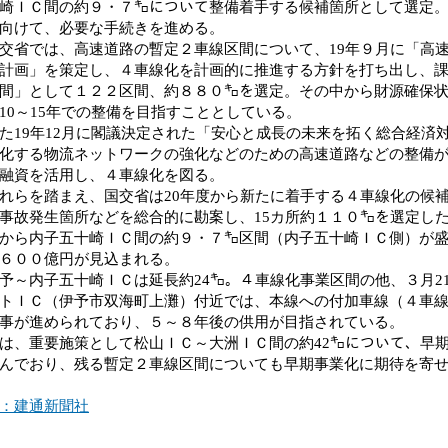
崎ＩＣ間の約９・７㌔について整備着手する候補箇所として選定
向けて、必要な手続きを進める。
省では、高速道路の暫定２車線区間について、19年９月に「高
計画」を策定し、４車線化を計画的に推進する方針を打ち出し、
間」として１２２区間、約８８０㌔を選定。その中から財源確保
10～15年での整備を目指すこととしている。
19年12月に閣議決定された「安心と成長の未来を拓く総合経済
化する物流ネットワークの強化などのための高速道路などの整備
融資を活用し、４車線化を図る。
らを踏まえ、国交省は20年度から新たに着手する４車線化の候
事故発生箇所などを総合的に勘案し、15カ所約１１０㌔を選定し
から内子五十崎ＩＣ間の約９・７㌔区間（内子五十崎ＩＣ側）が
６００億円が見込まれる。
～内子五十崎ＩＣは延長約24㌔。４車線化事業区間の他、３月2
トＩＣ（伊予市双海町上灘）付近では、本線への付加車線（４車
事が進められており、５～８年後の供用が目指されている。
、重要施策として松山ＩＣ～大洲ＩＣ間の約42㌔について、早
んでおり、残る暫定２車線区間についても早期事業化に期待を寄
：建通新聞社