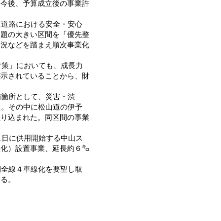
。今後、予算成立後の事業許
速道路における安全・安心
課題の大きい区間を「優先整
状況などを踏まえ順次事業化
対策」においても、成長力
が示されていることから、財
補箇所として、災害・渋
た。その中に松山道の伊予
盛り込まれた。同区間の事業
1日に供用開始する中山ス
線化）設置事業、延長約６㌔
期全線４車線化を要望し取
せる。