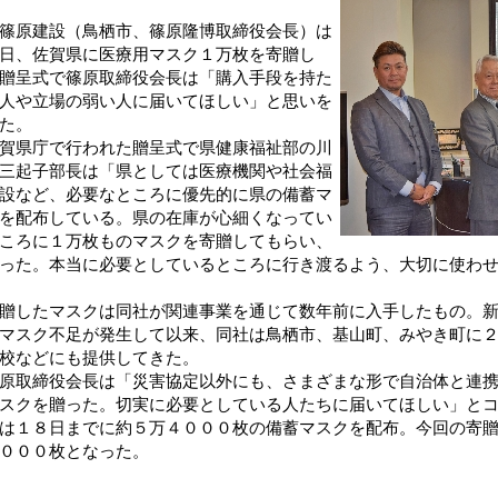
篠原建設（鳥栖市、篠原隆博取締役会長）は
日、佐賀県に医療用マスク１万枚を寄贈し
贈呈式で篠原取締役会長は「購入手段を持た
人や立場の弱い人に届いてほしい」と思いを
た。
賀県庁で行われた贈呈式で県健康福祉部の川
三起子部長は「県としては医療機関や社会福
設など、必要なところに優先的に県の備蓄マ
を配布している。県の在庫が心細くなってい
ころに１万枚ものマスクを寄贈してもらい、
った。本当に必要としているところに行き渡るよう、大切に使わ
したマスクは同社が関連事業を通じて数年前に入手したもの。新
マスク不足が発生して以来、同社は鳥栖市、基山町、みやき町に
校などにも提供してきた。
取締役会長は「災害協定以外にも、さまざまな形で自治体と連携
スクを贈った。切実に必要としている人たちに届いてほしい」と
１８日までに約５万４０００枚の備蓄マスクを配布。今回の寄贈
０００枚となった。