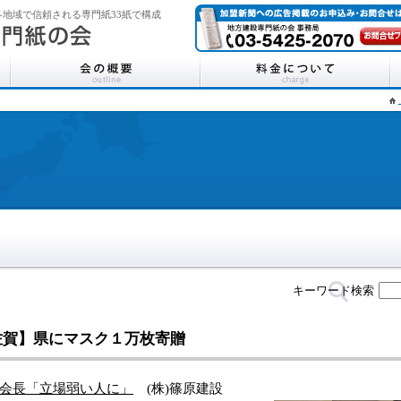
地域で信頼される専門紙33紙で構成
キーワード検索
佐賀】県にマスク１万枚寄贈
会長「立場弱い人に」
(株)篠原建設