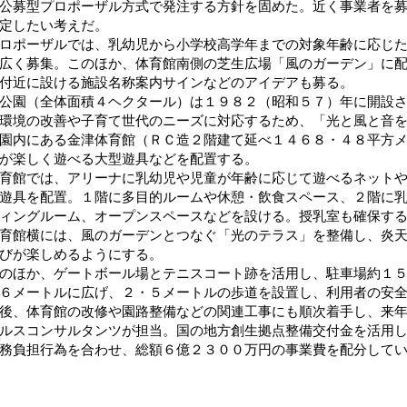
公募型プロポーザル方式で発注する方針を固めた。近く事業者を
定したい考えだ。
ポーザルでは、乳幼児から小学校高学年までの対象年齢に応じた
広く募集。このほか、体育館南側の芝生広場「風のガーデン」に
付近に設ける施設名称案内サインなどのアイデアも募る。
園（全体面積４ヘクタール）は１９８２（昭和５７）年に開設さ
環境の改善や子育て世代のニーズに対応するため、「光と風と音
園内にある金津体育館（ＲＣ造２階建て延べ１４６８・４８平方
が楽しく遊べる大型遊具などを配置する。
館では、アリーナに乳幼児や児童が年齢に応じて遊べるネットや
遊具を配置。１階に多目的ルームや休憩・飲食スペース、２階に
ィングルーム、オープンスペースなどを設ける。授乳室も確保す
館横には、風のガーデンとつなぐ「光のテラス」を整備し、炎天
びが楽しめるようにする。
ほか、ゲートボール場とテニスコート跡を活用し、駐車場約１５
６メートルに広げ、２・５メートルの歩道を設置し、利用者の安
、体育館の改修や園路整備などの関連工事にも順次着手し、来年
ルスコンサルタンツが担当。国の地方創生拠点整備交付金を活用
務負担行為を合わせ、総額６億２３００万円の事業費を配分して