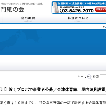
地域で信頼される専門紙33紙で構成
キーワード検索
石川】近くプロポで事業者公募／金津体育館、屋内遊具設
く市は１９日までに、谷公園再整備の一環で計画する金津体育館