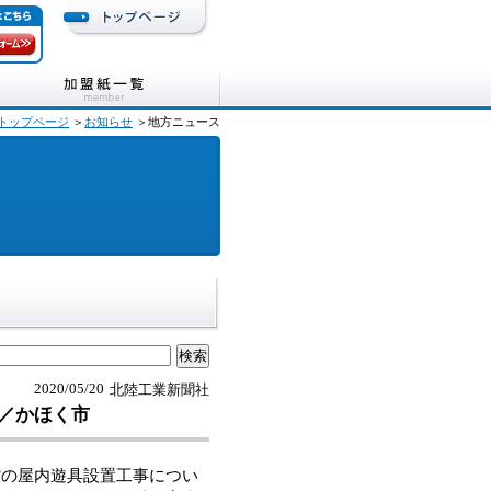
トップページ
＞
お知らせ
＞地方ニュース
2020/05/20
北陸工業新聞社
置／かほく市
の屋内遊具設置工事につい