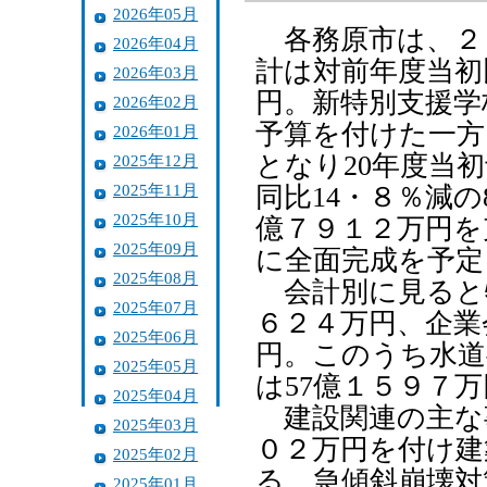
2026年05月
各務原市は、２
2026年04月
計は対前年度当初
2026年03月
円。新特別支援学
2026年02月
予算を付けた一方
2026年01月
となり20年度当
2025年12月
2025年11月
同比14・８％減の
2025年10月
億７９１２万円を
2025年09月
に全面完成を予定
2025年08月
会計別に見ると
2025年07月
６２４万円、企業
2025年06月
円。このうち水道
2025年05月
は57億１５９７
2025年04月
建設関連の主な
2025年03月
０２万円を付け建
2025年02月
る。急傾斜崩壊対
2025年01月