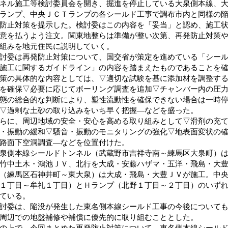
ネル施工等検討委員会を開き、掘進を停止している大泉側本線、
ランプ、中央ＪＣＴランプの各シールド工事で調布市内と同様の
防止対策を提示した。検討委はこの内容を「妥当」と認め、施工
意を払うよう注文。関東地整らは準備が整い次第、再発防止対策
組みを地元住民に説明していく。
委は再発防止対策について、国交省が策定を進めている「シール
施工に関するガイドライン」の内容を踏まえたものであることを
の具体的な内容としては、▽適切な試験を基に添加材を調整する
を確保▽必要に応じてボーリング調査を追加▽チャンバー内の圧
態の総合的な判断により、塑性流動性を確保できない場合は一時
▽過剰な土砂の取り込みをいち早く把握―などを盛った。
に、周辺地域の安全・安心を高める取り組みとして▽滑剤の充て
・振動の緩和▽騒音・振動のモニタリングの強化▽地表面変状の
路面下空洞調査―などを位置付けた。
側本線シールドトンネル（武蔵野市吉祥寺南～練馬区大泉町）は
竹中土木・鴻池ＪＶ、北行を大成・安藤ハザマ・五洋・飛島・大
（練馬区石神井町～東大泉）は大成・飛島・大豊ＪＶが施工。中
１丁目～牟礼１丁目）とＨランプ（北野１丁目～２丁目）のいず
ている。
委は、陥没が発生した東名側本線シールド工事の今後についても
周辺での地盤補修や補償に優先的に取り組むこととした。
上で、今回まとめた再発防止対策について、東名側本線シールド