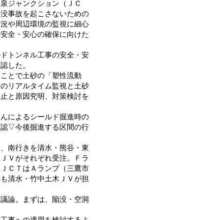
大泉ジャンクション（ＪＣ
陥没事故を起こさないための
状況や周辺環境の監視に細心
や安全・安心の確保に向けた
ドトンネル工事の安全・安
確認した。
ことで土砂の「塑性流動
力のリアルタイム監視と土砂
停止と原因究明、対策検討を
んによるシールド掘進時の
確認▽今後掘進する区間の行
、南行きを清水・熊谷・東
豊ＪＶがそれぞれ受注。Ｆラ
央ＪＣＴはＡランプ（三鷹市
れも清水・竹中土木ＪＶが担
議論。まずは、陥没・空洞
工事への適用を検討するよ