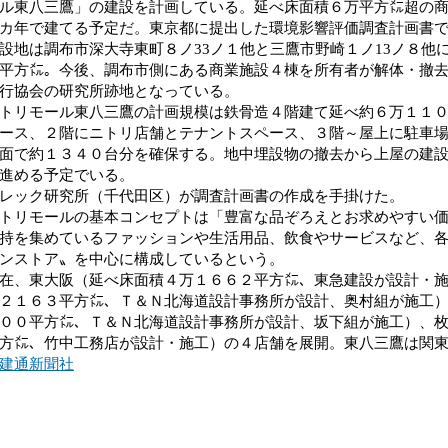
ル東八三鷹」の建設を計画している。延べ床面積６万平方㍍超の商
カ年で建てる予定だ。東京都に提出した環境影響評価調査計画書
地は調布市深大寺東町８ノ33ノ１他と三鷹市野崎１ノ13ノ８他
平方㍍。今後、調布市側にある商業施設４棟を所有者が解体・撤
行協会の研究所跡地となっている。
リモール東八三鷹の計画規模は鉄骨造４階建て延べ約６万１１０
ース、２階にニトリ店舗とテナントスペース、３階～屋上に駐車
面で約１３４０台分を確保する。地中埋設物の撤去から上屋の建設を2
進める予定でいる。
レック研究所（千代田区）が調査計画書の作成を手掛けた。
リモールの基本コンセプトは「豊富な品ぞろえとお求めやすい価
持を集めているファッションや生活用品、飲食やサービスなど、
ンストア〟を中心に構成しているという。
、東大阪（延べ床面積４万１６６２平方㍍、東急建設が設計・施
２１６３平方㍍、Ｔ＆Ｎ北海道設計事務所が設計、奥村組が施工
００平方㍍、Ｔ＆Ｎ北海道設計事務所が設計、坂下組が施工）、
方㍍、竹中工務店が設計・施工）の４店舗を展開。東八三鷹は関
建通新聞社