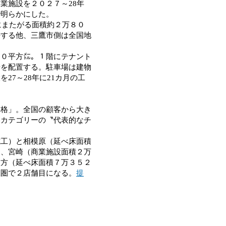
業施設を２０２７～28年
で明らかにした。
にまたがる面積約２万８０
去する他、三鷹市側は全国地
０平方㍍。１階にテナント
場を配置する。駐車場は建物
7～28年に21カ月の工
格」。全国の顧客から大き
各カテゴリーの〝代表的なチ
工）と相模原（延べ床面積
）、宮崎（商業施設面積２万
枚方（延べ床面積７万３５２
東圏で２店舗目になる。
提