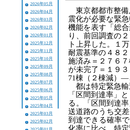
2026年05月
東京都都市整備
2026年04月
震化が必要な緊急
2026年03月
機能を表す「総合
2026年02月
り、前回調査の２
2026年01月
ト上昇した。１万
2025年12月
2025年11月
耐震基準の４８２
2025年10月
施済み＝２７６７
2025年09月
が未完了＝１９３
2025年08月
71棟（２棟減）
2025年07月
都は特定緊急輸送
2025年06月
「区間到達率」と
2025年05月
る。「区間到達率
2025年04月
送道路のうち交差
2025年03月
到達できる確率で
2025年02月
化率に比べ、特定
2025年01月