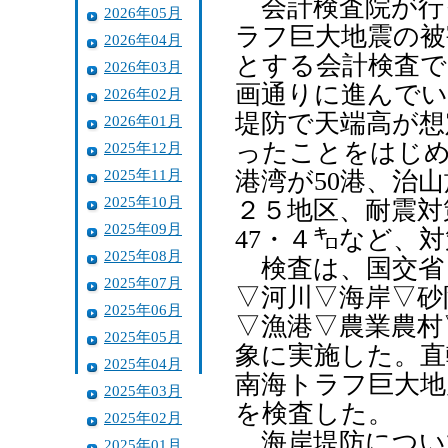
会計検査院が行
2026年05月
ラフ巨大地震の被
2026年04月
とする会計検査で
2026年03月
画通りに進んでい
2026年02月
堤防で天端高が想
2026年01月
ったことをはじめ
2025年12月
2025年11月
港湾が50港、治
2025年10月
２５地区、耐震対
2025年09月
47・４㌔など、
2025年08月
検査は、国交省
2025年07月
▽河川▽海岸▽砂
2025年06月
▽漁港▽農業農村
2025年05月
象に実施した。直
2025年04月
南海トラフ巨大地
2025年03月
を検査した。
2025年02月
海岸堤防につい
2025年01月