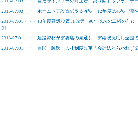
2013/07/03・・・目指せインフラの町医者 第８回トップランナ
2013/07/03・・・ホームドア設置駅５６４駅 12年度は45駅で
2013/07/01・・・13年度建設投資11％増 90年以来の二桁の
加
2013/07/01・・・建設資材が需要増の見通し 需給状況応じ全
2013/07/01・・・自民・脇氏 入札制度改革「会計法とらわれ