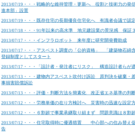
2013/07/19・・・戦略的な維持管理・更新へ 役割と技術力の
進本部」設置
2013/07/19・・・既存住宅の長期優良住宅化へ 有識者会議で
2013/07/18・・・91年以来の高水準 地元建設業の景況感 保証
2013/07/17・・・インフラロボット 来年度に研究開発費助成
2013/07/17・・・アスベスト調査の「公的資格」 「建築物
登録制度としてスタート
2013/07/17・・・「設計者・発注者にリスク」 構造設計者ら
2013/07/13・・・建物内アスベスト吹付け訴訟 原判決を破棄
事損害賠償訴訟
2013/07/13・・・評価・判断方法を簡素化 改正省エネ基準の判
2013/07/12・・・労務単価の在り方検討へ 災害時の迅速な設
2013/07/12・・・６割超で事業承継取り組まず 問題意識は
2013/07/12・・・住宅取得時に優遇措置 中心部への住み替
告