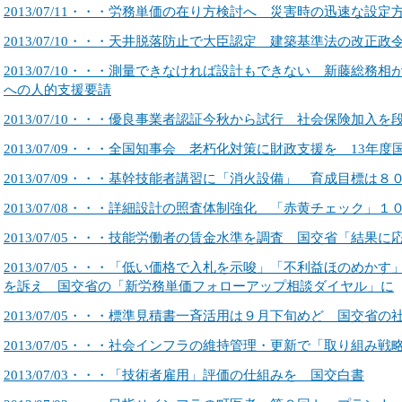
2013/07/11・・・労務単価の在り方検討へ 災害時の迅速な設
2013/07/10・・・天井脱落防止で大臣認定 建築基準法の改正政
2013/07/10・・・測量できなければ設計もできない 新藤総務
への人的支援要請
2013/07/10・・・優良事業者認証今秋から試行 社会保険加入
2013/07/09・・・全国知事会 老朽化対策に財政支援を 13年
2013/07/09・・・基幹技能者講習に「消火設備」 育成目標は
2013/07/08・・・詳細設計の照査体制強化 「赤黄チェック」
2013/07/05・・・技能労働者の賃金水準を調査 国交省「結果
2013/07/05・・・「低い価格で入札を示唆」「不利益ほのめか
を訴え 国交省の「新労務単価フォローアップ相談ダイヤル」に
2013/07/05・・・標準見積書一斉活用は９月下旬めど 国交省の
2013/07/05・・・社会インフラの維持管理・更新で「取り組み
2013/07/03・・・「技術者雇用」評価の仕組みを 国交白書