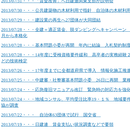
2013/07/31・・・「賃金改善」へ日建連関東支部が説明会
2013/07/30・・・公共建築物の木材利用で指針 自治体の木材利
2013/07/29・・・建設業の再生へ27団体が大同団結
2013/07/28・・・全建＝適正賃金、脱ダンピングへキャンペー
月から本格化
2013/07/28・・・基本問題小委が再開 年内に結論 入札契約
2013/07/28・・・14年度に受検資格要件緩和 高卒者の実務経
どの技術検定
2013/07/26・・・17年度までに全都道府県で導入 情報化施工
2013/07/25・・・中建審・社整審基本問題小委 26日に再開
2013/07/24・・・応急復旧マニュアル改訂 緊急時の対応力を強
2013/07/24・・・地域コンサル、平均受注比率19・１％ 地域
協が調査
2013/07/22・・・ 自治体63団体で試行 国交省
2013/07/19・・・日建連 賃金支払い状況調査などで要領