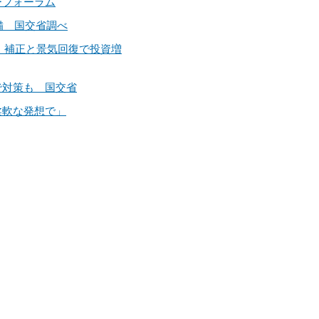
ーフォーラム
整備 国交省調べ
伸び 補正と景気回復で投資増
国で対策も 国交省
ず柔軟な発想で」