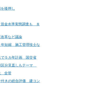
用を後押し
ン 賃金水準実態調査も ８
制度改革など議論
験２年短縮 施工管理技士な
推進で５カ年計画 国交省
 業種区分見直しもテーマ
化 全管
要件付きの総合評価 建コン