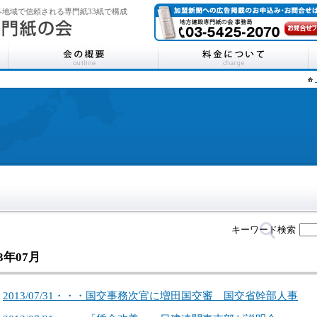
地域で信頼される専門紙33紙で構成
キーワード検索
13年07月
2013/07/31・・・国交事務次官に増田国交審 国交省幹部人事