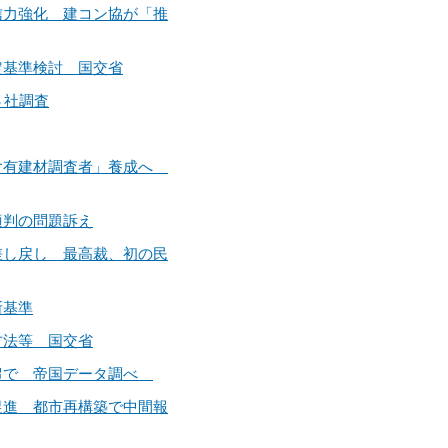
発信力強化 建コン協が「推
認定基準検討 国交省
３社調査
石綿含有建材調査者」養成へ
が適判の問題訴え
・差し戻し 最高裁、初の民
断基準
定方法等 国交省
８割超で 帝国データ調べ
え促進 都市再構築で中間報