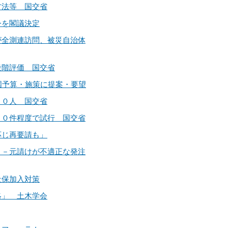
定方法等 国交省
令を閣議決定
相が全測連訪問、被災自治体
を段階評価 国交省
度国予算・施策に提案・要望
８００人 国交省
１００件程度で試行 国交省
に応じ再要請も」
す」－元請けが不適正な発注
社保加入対策
戦略」 土木学会