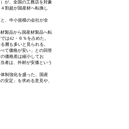
連）が、全国の工務店を対象
、４割超が国産材へ転換し
棟と、中小規模の会社が全
材製品から国産材製品へ転
では42・６％を占めた。
いる層も多いと見られる。
べて価格が安い」との回答
材の価格差は縮小してお
担当者は、外材が安価という
給体制強化を盛った。国産
量の安定」を求める意見や、