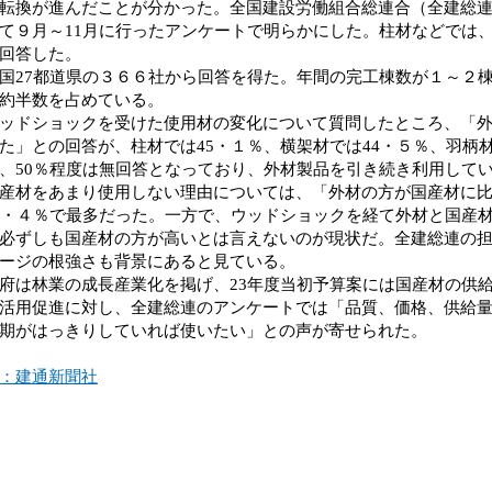
転換が進んだことが分かった。全国建設労働組合総連合（全建総
て９月～11月に行ったアンケートで明らかにした。柱材などでは
回答した。
27都道県の３６６社から回答を得た。年間の完工棟数が１～２
約半数を占めている。
ドショックを受けた使用材の変化について質問したところ、「外
た」との回答が、柱材では45・１％、横架材では44・５％、羽柄材
、50％程度は無回答となっており、外材製品を引き続き利用して
材をあまり使用しない理由については、「外材の方が国産材に比
3・４％で最多だった。一方で、ウッドショックを経て外材と国産
必ずしも国産材の方が高いとは言えないのが現状だ。全建総連の
ージの根強さも背景にあると見ている。
は林業の成長産業化を掲げ、23年度当初予算案には国産材の供
活用促進に対し、全建総連のアンケートでは「品質、価格、供給
期がはっきりしていれば使いたい」との声が寄せられた。
：建通新聞社