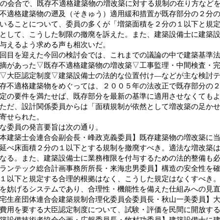
日の会合で、既存不適格建築物の増改築に対する規制の在り方など
不適格建築物の遡及（そきゅう）適用緩和措置が既存部分の２分
いることについて、委員の多くが「増築面積を２分の１以下と規
として、こうした制限の撤廃を訴えた。また、建築設備士に建築
与えるよう求める声も相次いだ。
目を迎えた今回の検討会では、これまでの議論の中で建築基準法
摘があった▽既存不適格建築物の増改築▽工事監理・中間検査・
▽大臣認定制度▽建築設備士の法的な位置付け―などが主な検討
不適格建築物をめぐっては、２００５年の法改正で既存部分の２
定の要件を満たせば、既存部分を最新の基準に適用させなくても
ただ、設計関係委員からは「面積規制が依然として増改築の足か
寄せられた。
な委員の発言要旨は次の通り。
本建築士会連合会副会長・峰政克義委員】既存建築物の増改築に
延べ床面積２分の１以下とする規制を撤廃すべき。適法な増改築
なる。また、建築設備士に業務権限を付与するための法的整備も
ランテック総合計画事務所所長・来海忠男委員】構造の安全性を
１以下と規定する合理的根拠はなく、こうした規定はなくすべき
を妨げるシステムであり、合理性・機能性を備えた仕組みへの見
宅生産団体連合会建築規制合理化委員会委員長・秋山一美委員】
費用を要する大臣認定制度について、試験・評価を民間に開放す
築設備技術者協会企画・広報委員長・牧村功委員】建築設備士に