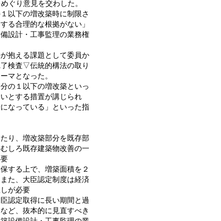
をめぐり意見を交わした。
の１以下の増改築時に制限さ
定する合理的な根拠がない」
設備設計・工事監理の業務権
が抱える課題として委員か
完了検査▽伝統的構法の取り
テーマとなった。
分の１以下の増改築といっ
よいとする措置が講じられ
せになっている」といった指
当たり、増改築部分を既存部
はむしろ既存建築物改善の一
必要
確保する上で、増築面積を２
。また、大臣認定制度は経済
直しが必要
大臣認定取得に長い期間と過
るなど、抜本的に見直すべき
建築設備設計・工事監理の業