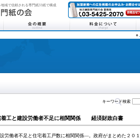
地域で信頼される専門紙33紙で構成
キーワード検索
宅着工と建設労働者不足に相関関係 経済財政白書
労働者不足と住宅着工戸数に相関関係―。政府がまとめた２０１