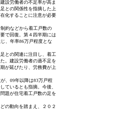
て建設労働者の不足率が高ま
不足との関係性を指摘した上
顕在化することに注意が必要
給制約などから着工戸数の
需要で回復。第４四半期には
じ、年率86万戸程度とな
足との関連に注目し、着工
した。建設労働者の過不足を
工期が延びたり、労務費が上
、09年以降は83万戸程
少しているとも指摘。今後、
足問題が住宅着工戸数の足を
どの動向を踏まえ、２０２