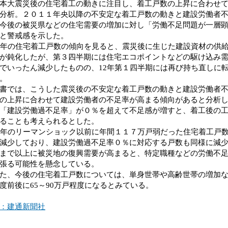
本大震災後の住宅着工の動きに注目し、着工戸数の上昇に合わせ
分析。２０１１年央以降の不安定な着工戸数の動きと建設労働者
今後の被災県などの住宅需要の増加に対し「労働不足問題が一層
と警戒感を示した。
年の住宅着工戸数の傾向を見ると、震災後に生じた建設資材の供
が鈍化したが、第３四半期には住宅エコポイントなどの駆け込み
でいったん減少したものの、12年第１四半期には再び持ち直しに転
。
では、こうした震災後の不安定な着工戸数の動きと建設労働者不
の上昇に合わせて建設労働者の不足率が高まる傾向があると分析
「建設労働過不足率」が０％を超えて不足感が増すと、着工後の
ることも考えられるとした。
年のリーマンショック以前に年間１１７万戸弱だった住宅着工戸数が
減少しており、建設労働過不足率０％に対応する戸数も同様に減
まで以上に被災地の復興需要が高まると、特定職種などの労働不
張る可能性を懸念している。
、今後の住宅着工戸数については、単身世帯や高齢世帯の増加な
度前後に65～90万戸程度になるとみている。
：建通新聞社