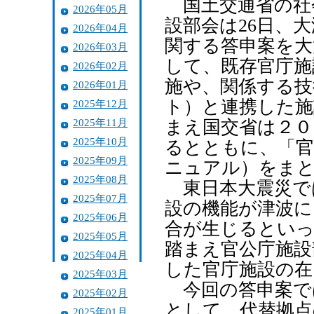
国土交通省の社
2026年05月
設部会は26日、
2026年04月
関する答申案を大
2026年03月
して、既存官庁施
2026年02月
施や、関係する技
2026年01月
ト）と連携した施
2025年12月
2025年11月
まえ国交省は２０
2025年10月
るとともに、「官
2025年09月
ニュアル）をまと
2025年08月
東日本大震災で
2025年07月
設の機能が津波に
2025年06月
合が生じるとい
2025年05月
踏まえ官公庁施設
2025年04月
した官庁施設の在
2025年03月
今回の答申案で
2025年02月
として、代替拠点
2025年01月