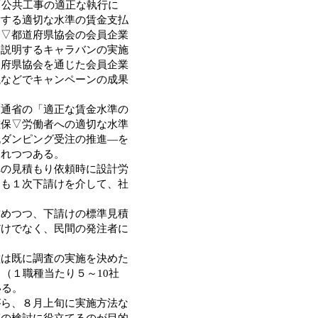
「公共工事の適正な執行に
対する適切な水準の賃金支払
は▽都道府県協会の会員企業
を説明するキャラバンの実施
道府県協会を通じた会員企業
議などでキャンペーンの成果
通省の「適正な賃金水準の
確保▽労働者への適切な水準
脱ダンピング受注の推進―を
されつつある。
の見積もり依頼時に設計労
にも１次下請けを介して、社
めつつ、下請けの標準見積
だけでなく、民間の発注者に
は既に調査の実施を決めた
（１職種当たり５～10社
いる。
ら、８月上旬に実施方法な
策の検討に役立てるのが目的