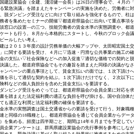
建設業協会（全建、淺沼健一会長）は26日の理事会で、４月の
る緊急決議」を踏まえたキャンペーンの実施を決めた。労働者に
、脱ダンピング受注などに向けて取り組みを強化するもので、柱
務者を集めたセミナーの開催▽都道府県協会に出向いて重点事項
談窓口の設置―の三つ。技能労働者の賃金水準の実態調査や、都
ケートも行う。８月から本格的にスタートし、今秋のブロック会
ピールしたい考え。
は２０１３年度の設計労務単価の大幅アップや、太田昭宏国土交
」に関する要請を受け、４月に▽迅速・円滑な公共事業の施工の
金の支払い▽社会保険などへの加入促進▽適切な価格での契約と
決議した。都道府県協会でもその趣旨を踏まえた同様の決議がな
ンペーンの重点事項として、賃金支払いの面では、１次下請けへ
価を示して適切な契約を結ぶ。１次下請けだけでなく、２次以下
険料などの個人負担分を含めた賃金支払いを要請する。
ンピング受注をめぐっては、都道府県協会の会員企業に対応を求
書を踏まえた法定福利費の適正な負担を呼び掛ける。国や自治体
ても適正な利潤と法定福利費の確保を要請する。
水準の実態調査は国土交通省からの要請を受けて行う。対象職種
連と同様の18職種とし、都道府県協会を通じて会員企業からデータ
）を集める。頻度は四半期ごと、期間は14年６月までを予定して
企業アンケートは、群馬県建設業協会の先行事例を参考にしなが
固める。緊急決議に基づく取り組みを効果的に推進するための方