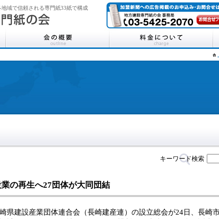
地域で信頼される専門紙33紙で構成
キーワード検索
設業の再生へ27団体が大同団結
県建設産業団体連合会（長崎建産連）の設立総会が24日、長崎