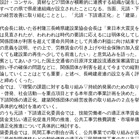
設計・コンサル、資材など27団体が横断的に連携する組織が誕生
すべての県で県産連組織が設立されたことになる。当面、元請・
の経営改善に取り組むこととし、「元請・下請適正化」と「建築
会長に就いた谷村隆三長崎県建設業協会会長は「東日本大震災を
は見直されたが、われわれは時代の要請に応えるには弱体化して
関係団体が利害を超えて運命共同体として共通の利益に向け結束
の意義を説明。その上で、労務賃金の引き上げや社会保険の加入
くても建設業の再生へ少しでも前進したい」と意気込みを語った
としてあいさつした国土交通省の日原洋文建設流通政策審議官は
担い手の確保の問題などに、関係団体が利害を超えて今までの縦
論していくことはとても重要」と述べ、長崎建産連の設立を高く
と締めくくった。
では、▽喫緊の課題に対する取り組み▽持続的発展のための取り
・啓発、社会活動―を重点項目とする本年度の事業計画を決めた
下請関係の適正化、建築関係団体の経営改善の取り組みの２点を
具体的な検討を進めていく。
うち元請・下請適正化委員会では、技能労働者への適正水準賃金
賃金支払い適正化促進月間の推進、公共工事労務費調査・市場単
適正化推進について具体的に検討する。
委員会では、民間工事の割合が高く、公共事業での取り組みが反
▽最低制限価格などの契約価格の適正化▽民間建築工事の在り方