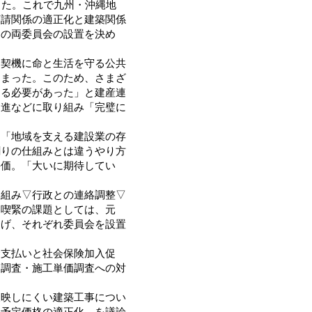
した。これで九州・沖縄地
下請関係の適正化と建築関係
」の両委員会の設置を決め
契機に命と生活を守る公共
しまった。このため、さまざ
する必要があった」と建産連
促進などに取り組み「完璧に
。
「地域を支える建設業の存
割りの仕組みとは違うやり方
評価。「大いに期待してい
組み▽行政との連絡調整▽
。喫緊の課題としては、元
挙げ、それぞれ委員会を設置
支払いと社会保険加入促
価調査・施工単価調査への対
映しにくい建築工事につい
▽予定価格の適正化―を議論