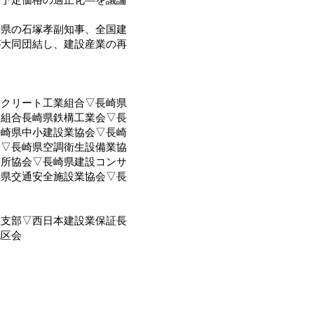
県の石塚孝副知事、全国建
が大同団結し、建設産業の再
クリート工業組合▽長崎県
同組合長崎県鉄構工業会▽長
長崎県中小建設業協会▽長崎
会▽長崎県空調衛生設備業協
務所協会▽長崎県建設コンサ
崎県交通安全施設業協会▽長
支部▽西日本建設業保証長
地区会