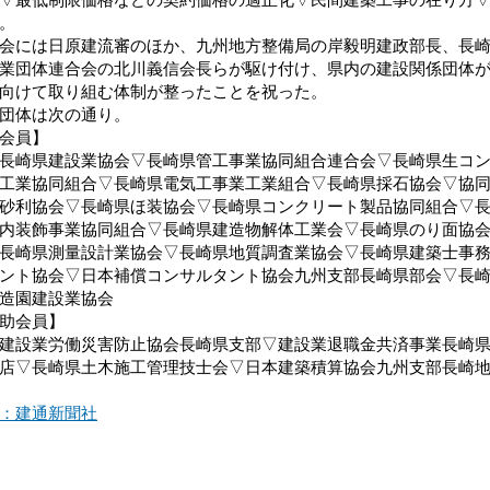
。
には日原建流審のほか、九州地方整備局の岸毅明建政部長、長崎
業団体連合会の北川義信会長らが駆け付け、県内の建設関係団体
向けて取り組む体制が整ったことを祝った。
団体は次の通り。
会員】
崎県建設業協会▽長崎県管工事業協同組合連合会▽長崎県生コン
工業協同組合▽長崎県電気工事業工業組合▽長崎県採石協会▽協
砂利協会▽長崎県ほ装協会▽長崎県コンクリート製品協同組合▽
内装飾事業協同組合▽長崎県建造物解体工業会▽長崎県のり面協
長崎県測量設計業協会▽長崎県地質調査業協会▽長崎県建築士事
ント協会▽日本補償コンサルタント協会九州支部長崎県部会▽長
造園建設業協会
助会員】
設業労働災害防止協会長崎県支部▽建設業退職金共済事業長崎県
店▽長崎県土木施工管理技士会▽日本建築積算協会九州支部長崎
：建通新聞社